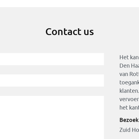
Contact us
Het kan
Den Haa
van Ro
toegank
klanten
vervoer
het ka
Bezoek
Zuid Ho