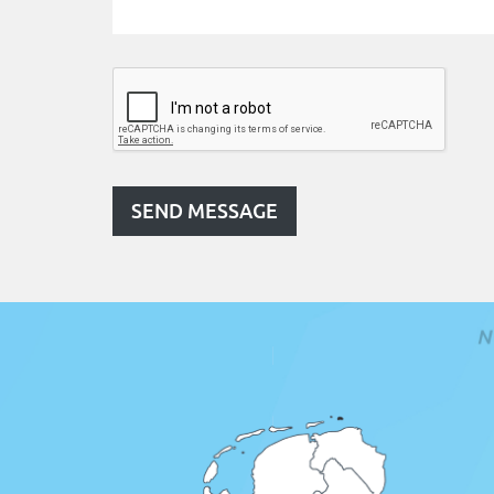
I'm no robot
*