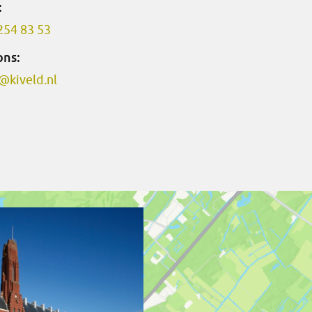
:
254 83 53
ons:
@kiveld.nl